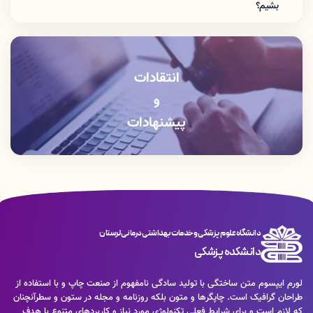
بشیم؟
جهت نمایش نمره بعد از ورود به سامانه آزمون الکترونیکی
«
نام کاربری
»
و
«
رمز عبور
»
خود را وارد کرده و سپس
کد امنیتی
نمایش داده شده را
بنویسید و
«
ورود به پنل کاربری
»
را بزنید.
انتقادات
و
پیشنهادات
دانشگاه علوم پزشکی و خدمات بهداشتی درمانی لرستان
دانشکده پزشکی
لورم ایپسوم متن ساختگی با تولید سادگی نامفهوم از صنعت چاپ و با استفاده از
طراحان گرافیک است. چاپگرها و متون بلکه روزنامه و مجله در ستون و سطرآنچنان
که لازم است و برای شرایط فعلی تکنولوژی مورد نیاز و کاربردهای متنوع با هدف