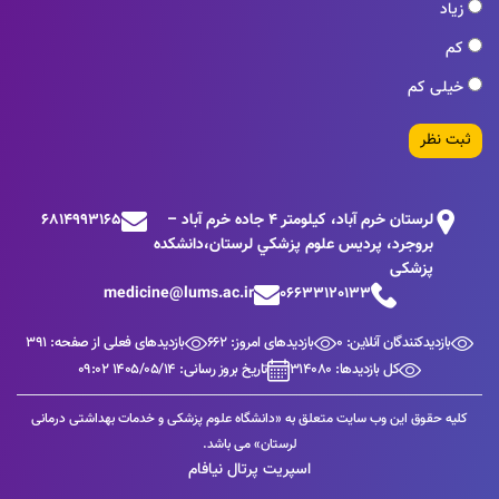
زیاد
کم
خیلی کم
ثبت نظر
لرستان خرم آباد، كيلومتر 4 جاده خرم آباد –
6814993165
بروجرد، پرديس علوم پزشكي لرستان،دانشکده
پزشکی
medicine@lums.ac.ir
06633120133
بازدیدکنندگان آنلاین: 0
بازدیدهای امروز: 662
بازدیدهای فعلی از صفحه: 391
کل بازدیدها: 314080
تاریخ بروز رسانی: 1405/05/14 09:02
کلیه حقوق این وب سایت متعلق به «دانشگاه علوم پزشکی و خدمات بهداشتی درمانی
لرستان» می باشد.
اسپریت پرتال نیافام