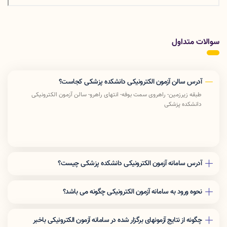
سوالات متداول
آدرس سالن آزمون الکترونیکی دانشکده پزشکی کجاست؟
طبقه زیرزمین- راهروی سمت بوفه- انتهای راهرو- سالن آزمون الکترونیکی
دانشکده پزشکی
آدرس سامانه آزمون الکترونیکی دانشکده پزشکی چیست؟
آدرس
URL
سامانه
Exam.lums.ac.ir
می باشد
آدرس
IP
نیز
192.168.32.20
می باشد
نحوه ورود به سامانه آزمون الکترونیکی چگونه می باشد؟
ضمنا عزیزانی که از وای فای دانشگاه (pardis) استفاده میکنند حتما داده
جهت شرکت در آزمون پیش رو بعد از ورود به سامانه آزمون الکترونیکی
«نام
گوشی خود را خاموش کرده و تنها با وای فای وارد شوند و آدرس سامانه را
کاربری»
و
«رمز عبور»
خود را وارد کرده و سپس
کد امنیتی
نمایش داده شده
بصورت دستی در نوار مرورگر خود بزنند.
چگونه از نتایج آزمونهای برگزار شده در سامانه آزمون الکترونیکی باخبر
را بنویسید و
«ورود به آزمون»
را بزنید.