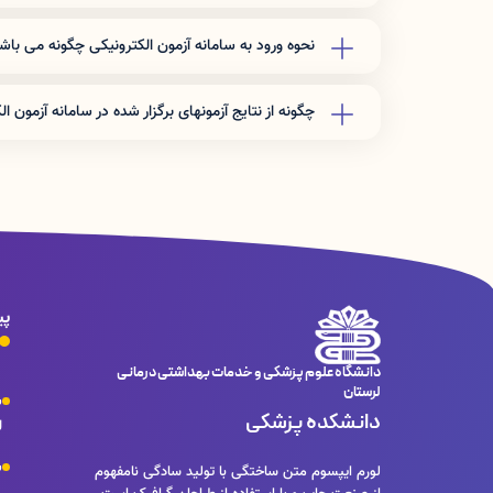
آدرس
URL
سامانه
Exam.lums.ac.ir
می باشد
آدرس
IP
نیز
192.168.32.20
می باشد
نحوه ورود به سامانه آزمون الکترونیکی چگونه می باش
ضمنا عزیزانی که از وای ف
سامانه را بصورت دستی در نوار مرورگر خود بزنند.
جهت شرکت در آزمون پیش رو بعد از ورود به سامانه آزمون الک
نمایش داده شده را بنویسید و
«ورود به آزمون»
را بزنید.
چگونه از نتایج آزمونهای برگزار شده در سامانه آزمون ا
جهت نمایش نمره بعد از ورود به سامانه آزمون الکترونیکی
«
نام
شده را بنویسید و
«
ورود به پنل کاربری
»
را بزنید.
پی
دانشگاه علوم پزشکی و خدمات بهداشتی درمانی
لرستان
س
دانشکده پزشکی
ل
س
لورم ایپسوم متن ساختگی با تولید سادگی نامفهوم