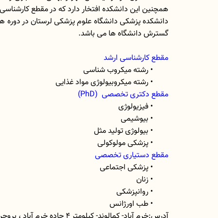
همچنین این دانشکده افتخار دارد که در مقطع کارشناسی 
دانشکده پزشکی دانشگاه علوم پزشکی لرستان در دوره ها
گسترش دانشگاه ها می باشد.
مقطع کارشناسی ارشد
• رشته میکروب شناسی
• رشته میکروبیولوژی مواد غذایی
مقطع دکتری تخصصی (PhD)
• فیزیولوژی
• بیوشیمی
• بیولوژی تولید مثل
• پزشکی مولوکولی
مقطع دستیاری تخصصی
• پزشکی اجتماعی
• زنان
• روانپزشکی
• طب اورژانس
آدرس:خرم آباد- کمالوند- کیلومتر 4 جاده خرم آباد ، بروجرد صندوق پستی 381351698