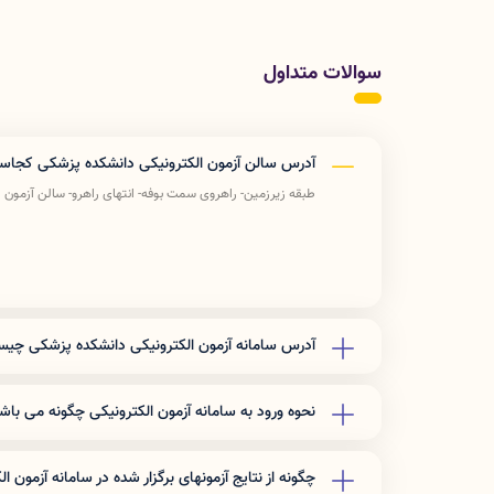
سوالات متداول
آدرس سالن آزمون الکترونیکی دانشکده پزشکی کجا
طبقه زیرزمین- راهروی سمت بوفه- انتهای راهرو- سالن آزمون 
آدرس سامانه آزمون الکترونیکی دانشکده پزشکی چی
آدرس
URL
سامانه
Exam.lums.ac.ir
می باشد
آدرس
IP
نیز
192.168.32.20
می باشد
نحوه ورود به سامانه آزمون الکترونیکی چگونه می باش
ضمنا عزیزانی که از وای ف
سامانه را بصورت دستی در نوار مرورگر خود بزنند.
جهت شرکت در آزمون پیش رو بعد از ورود به سامانه آزمون الک
نمایش داده شده را بنویسید و
«ورود به آزمون»
را بزنید.
چگونه از نتایج آزمونهای برگزار شده در سامانه آزمون ا