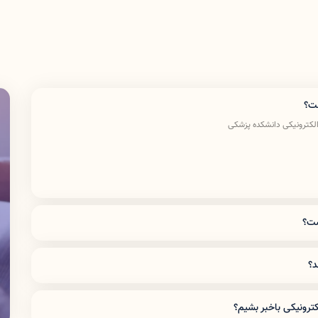
ست؟
الکترونیکی دانشکده پزشکی
ست؟
د؟
ای دانشگاه (pardis) استفاده میکنند حتما داده گوشی خود را خاموش کرده و تنها با وای فای وارد شوند و آدرس
ترونیکی
«نام کاربری»
و
«رمز عبور»
خود را وارد کرده و سپس
کد امنیتی
لکترونیکی باخبر بشیم؟