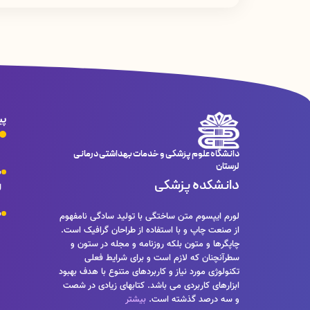
جهت نمایش نمره بعد از ورود به سامانه آزمون الکترونیکی
«
نام
شده را بنویسید و
«
ورود به پنل کاربری
»
را بزنید.
پی
دانشگاه علوم پزشکی و خدمات بهداشتی درمانی
لرستان
س
دانشکده پزشکی
ل
س
لورم ایپسوم متن ساختگی با تولید سادگی نامفهوم
از صنعت چاپ و با استفاده از طراحان گرافیک است.
چاپگرها و متون بلکه روزنامه و مجله در ستون و
سطرآنچنان که لازم است و برای شرایط فعلی
تکنولوژی مورد نیاز و کاربردهای متنوع با هدف بهبود
ابزارهای کاربردی می باشد. کتابهای زیادی در شصت
و سه درصد گذشته است.
بیشتر