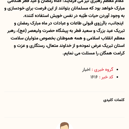
مقام معظم رهبری نیز می فرمایند: «ماه رمضان و عید فطر هنگامی
مبارک خواهد بود که مسلمانان بتوانند از این فرصت برای خودسازی و
به وجود آوردن حیات طَیّبه در نفس خویش استفاده کنند».
اینجانب، باآرزوی قبولی طاعات و عبادات در ماه مبارک رمضان و
تبریک عید بزرگ و سعید فطر به پیشگاه حضرت ولیعصر (عج)، رهبر
معظم انقلاب اسلامی و همه هموطنان بخصوص متولیان سلامت
استان تبریک عرض نموده،و از خداوند متعال، رستگاری و عزت و
کرامت همگان را مسئلت می نمایم.
گروه خبری :
اخبار
کد خبر :
1616
کلمات کلیدی